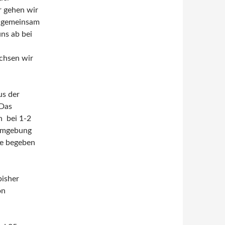
r gehen wir
n gemeinsam
ns ab bei
chsen wir
us der
 Das
h bei 1-2
 Umgebung
ee begeben
bisher
on