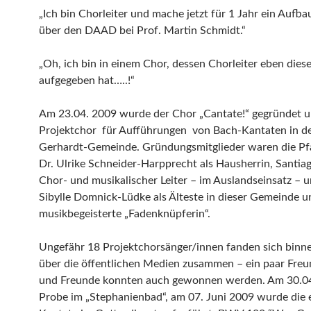
„Ich bin Chorleiter und mache jetzt für 1 Jahr ein Aufb
über den DAAD bei Prof. Martin Schmidt.“
„Oh, ich bin in einem Chor, dessen Chorleiter eben dies
aufgegeben hat…..!“
Am 23.04. 2009 wurde der Chor „Cantate!“ gegründet u
Projektchor für Aufführungen von Bach-Kantaten in de
Gerhardt-Gemeinde. Gründungsmitglieder waren die Pfa
Dr. Ulrike Schneider-Harpprecht als Hausherrin, Santia
Chor- und musikalischer Leiter – im Auslandseinsatz – u
Sibylle Domnick-Lüdke als Älteste in dieser Gemeinde u
musikbegeisterte „Fadenknüpferin“.
Ungefähr 18 Projektchorsänger/innen fanden sich bin
über die öffentlichen Medien zusammen – ein paar Fre
und Freunde konnten auch gewonnen werden. Am 30.04.
Probe im „Stephanienbad“, am 07. Juni 2009 wurde die 