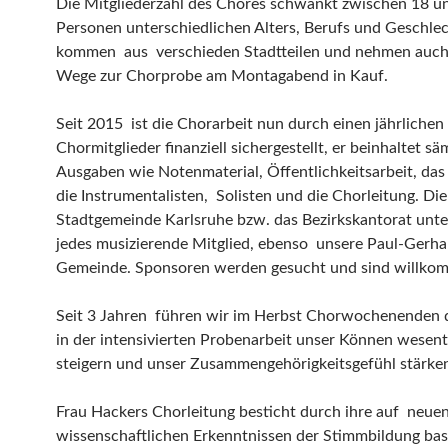
Die Mitgliederzahl des Chores schwankt zwischen 18 
Personen unterschiedlichen Alters, Berufs und Geschlec
kommen aus verschieden Stadtteilen und nehmen auch
Wege zur Chorprobe am Montagabend in Kauf.
Seit 2015 ist die Chorarbeit nun durch einen jährlichen
Chormitglieder finanziell sichergestellt, er beinhaltet sä
Ausgaben wie Notenmaterial, Öffentlichkeitsarbeit, das
die Instrumentalisten, Solisten und die Chorleitung. Die
Stadtgemeinde Karlsruhe bzw. das Bezirkskantorat unte
jedes musizierende Mitglied, ebenso unsere Paul-Gerha
Gemeinde. Sponsoren werden gesucht und sind willko
Seit 3 Jahren führen wir im Herbst Chorwochenenden d
in der intensivierten Probenarbeit unser Können wesent
steigern und unser Zusammengehörigkeitsgefühl stärke
Frau Hackers Chorleitung besticht durch ihre auf neue
wissenschaftlichen Erkenntnissen der Stimmbildung ba