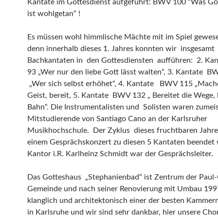
Kantate im Gottesdienst aufgeführt: BWV 100 “Was Got
ist wohlgetan“ !
Es müssen wohl himmlische Mächte mit im Spiel gewese
denn innerhalb dieses 1. Jahres konnten wir insgesamt
Bachkantaten in den Gottesdiensten aufführen: 2. K
93 „Wer nur den liebe Gott lässt walten“, 3. Kantate B
„Wer sich selbst erhöhet“, 4. Kantate BWV 115 „Mache
Geist, bereit, 5. Kantate BWV 132 „ Bereitet die Wege, 
Bahn“. Die Instrumentalisten und Solisten waren zumei
Mitstudierende von Santiago Cano an der Karlsruher
Musikhochschule. Der Zyklus dieses fruchtbaren Jahres
einem Gesprächskonzert zu diesen 5 Kantaten beendet
Kantor i.R. Karlheinz Schmidt war der Gesprächsleiter.
Das Gotteshaus „Stephanienbad“ ist Zentrum der Paul
Gemeinde und nach seiner Renovierung mit Umbau 19
klanglich und architektonisch einer der besten Kamme
in Karlsruhe und wir sind sehr dankbar, hier unsere Cho