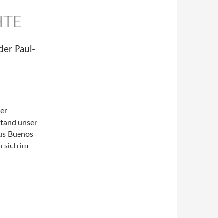
HTE
der Paul-
der
stand unser
aus Buenos
 sich im