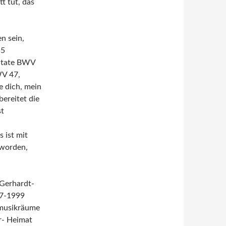
t tut, das
n sein,
 5
antate BWV
WV 47,
 dich, mein
bereitet die
st
 ist mit
 worden,
-Gerhardt-
97-1999
rmusikräume
r- Heimat