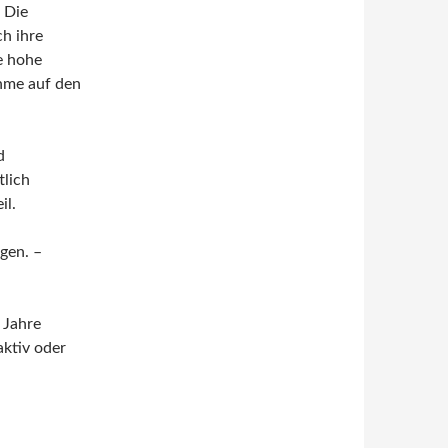
 Die
ch ihre
e hohe
ahme auf den
d
tlich
il.
gen. –
e Jahre
aktiv oder