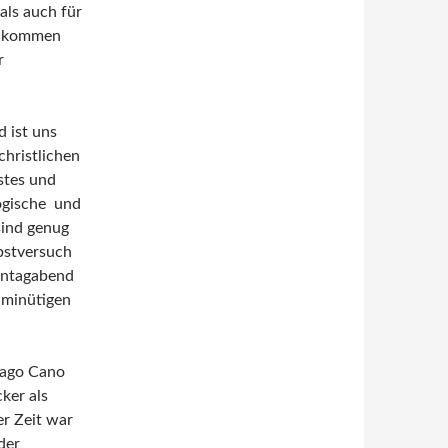
ls auch für
enkommen
r
 ist uns
christlichen
nstes und
ogische und
sind genug
bstversuch
ontagabend
-minütigen
iago Cano
ker als
er Zeit war
der