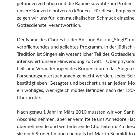
gefunden zu haben und die Räume sowohl zum Proben, a
unsere Konzerte nutzen zu können. Für dieses Entgeg
zeigen wir uns für den musikalischen Schmuck einzelne
Gottesdienste verantwortlich.
Der Name des Chores ist der An- und Ausruf „Singt!“ und
verpflichtendes und geliebtes Programm. In der jüdisch-
Tradition ist Singen ein wesentlicher Teil des Gottesdie
intensiviert unsere Hinwendung zu Gott. Über physiol
heilsame Veränderungen des Körpers durch das Singen 
Forschungsuntersuchungen gemacht worden. Jeder Sel
bestätigt eben Gesagtes und beschert uns an jedem M
ein wohliges, wenngleich müdes Befinden nach der 120
Chorprobe.
Nach genau 1 Jahr im März 2010 mussten wir von Sant
Abschied nehmen, aber er vermittelte uns Annedore Hac
übernehmende und weiterleitende Chorleiterin. Zu dies
sie noch Studentin und ebenfalls bei Martin Schmidt in 