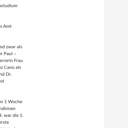
austudium
es Amt
nd zwar als
r Paul –
rrerin Frau
go Cano als
nd Dr.
nd
nen 1 Woche
undinnen
 war die 1.
erste