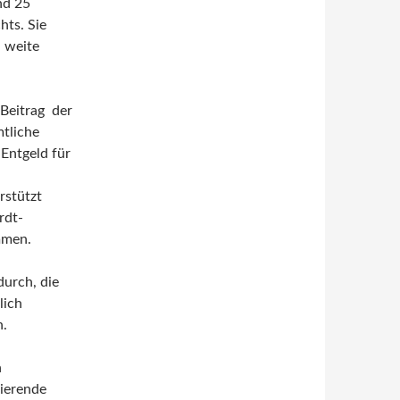
und 25
hts. Sie
 weite
 Beitrag der
mtliche
 Entgeld für
rstützt
rdt-
mmen.
urch, die
lich
n.
n
sierende